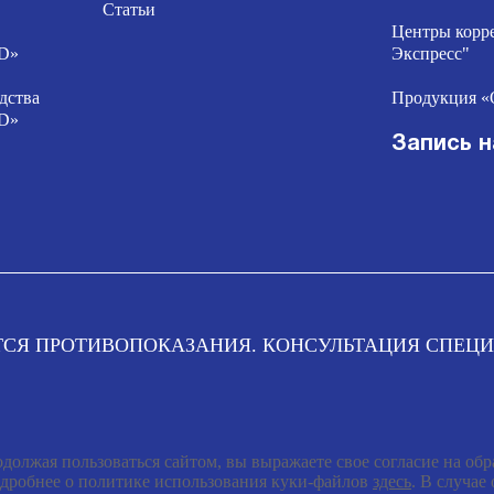
Статьи
Центры корр
D»
Экспресс"
дства
Продукция 
D»
Запись н
СЯ ПРОТИВОПОКАЗАНИЯ. КОНСУЛЬТАЦИЯ СПЕЦИ
должая пользоваться сайтом, вы выражаете свое согласие на об
дробнее о политике использования куки-файлов
здесь
. В случае