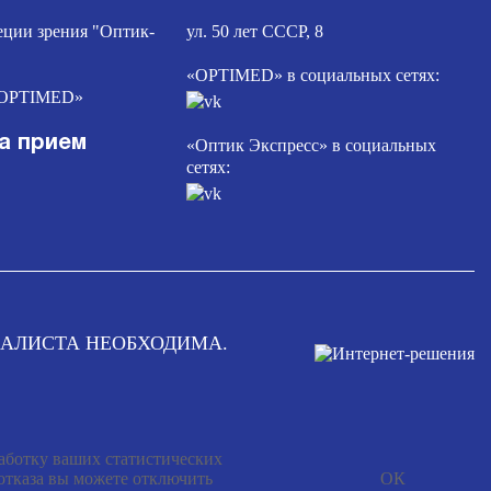
еции зрения "Оптик-
ул. 50 лет СССР, 8
«OPTIMED» в социальных сетях:
«OPTIMED»
а прием
«Оптик Экспресс» в социальных
сетях:
АЛИСТА НЕОБХОДИМА.
работку ваших статистических
 отказа вы можете отключить
ОК