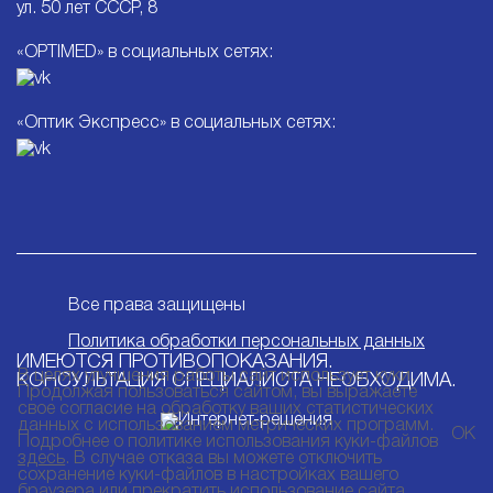
ул. 50 лет СССР, 8
«OPTIMED» в социальных сетях:
«Оптик Экспресс» в социальных сетях:
Все права защищены
Политика обработки персональных данных
ИМЕЮТСЯ ПРОТИВОПОКАЗАНИЯ.
В целях улучшения работы сайт использует куки.
КОНСУЛЬТАЦИЯ СПЕЦИАЛИСТА НЕОБХОДИМА.
Продолжая пользоваться сайтом, вы выражаете
свое согласие на обработку ваших статистических
данных с использованием метрических программ.
ОК
Подробнее о политике использования куки-файлов
здесь
. В случае отказа вы можете отключить
сохранение куки-файлов в настройках вашего
браузера или прекратить использование сайта