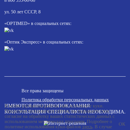
8 800 555-00-66
ул. 50 лет СССР, 8
«OPTIMED» в социальных сетях:
«Оптик Экспресс» в социальных сетях:
Все права защищены
Политика обработки персональных данных
ИМЕЮТСЯ ПРОТИВОПОКАЗАНИЯ.
В целях улучшения работы сайт использует куки.
Продолжая пользоваться сайтом, вы выражаете свое
КОНСУЛЬТАЦИЯ СПЕЦИАЛИСТА НЕОБХОДИМА.
согласие на обработку ваших статистических данных с
использованием метрических программ. Подробнее о
ОК
политике использования куки-файлов
здесь
. В случае