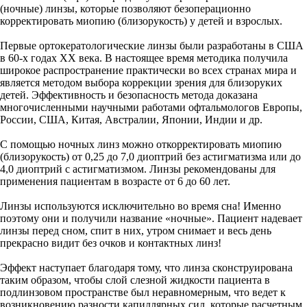
(ночные) линзы, которые позволяют безоперационно
корректировать миопию (близорукость) у детей и взрослых.
Первые ортокератологические линзы были разработаны в США
в 60-х годах ХХ века. В настоящее время методика получила
широкое распространение практически во всех странах мира и
является методом выбора коррекции зрения для близоруких
детей. Эффективность и безопасность метода доказана
многочисленными научными работами офтальмологов Европы,
России, США, Китая, Австралии, Японии, Индии и др.
С помощью ночных линз можно откорректировать миопию
(близорукость) от 0,25 до 7,0 диоптрий без астигматизма или до
4,0 диоптрий с астигматизмом. Линзы рекомендованы для
применения пациентам в возрасте от 6 до 60 лет.
Линзы используются исключительно во время сна! Именно
поэтому они и получили название «ночные». Пациент надевает
линзы перед сном, спит в них, утром снимает и весь день
прекрасно видит без очков и контактных линз!
Эффект наступает благодаря тому, что линза сконструирована
таким образом, чтобы слой слезной жидкости пациента в
подлинзовом пространстве был неравномерным, что ведет к
возникновению разности капиллярных сил, которые расчетным