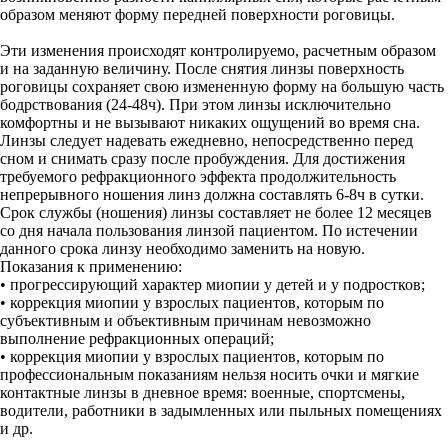
образом меняют форму передней поверхности роговицы.
Эти изменения происходят контролируемо, расчетным образом
и на заданную величину. После снятия линзы поверхность
роговицы сохраняет свою измененную форму на большую часть
бодрствования (24-48ч). При этом линзы исключительно
комфортны и не вызывают никаких ощущений во время сна.
Линзы следует надевать ежедневно, непосредственно перед
сном и снимать сразу после пробуждения. Для достижения
требуемого рефракционного эффекта продолжительность
непрерывного ношения линз должна составлять 6-8ч в сутки.
Срок службы (ношения) линзы составляет не более 12 месяцев
со дня начала пользования линзой пациентом. По истечении
данного срока линзу необходимо заменить на новую.
Показания к применению:
• прогрессирующий характер миопии у детей и у подростков;
• коррекция миопии у взрослых пациентов, которым по
субъективным и объективным причинам невозможно
выполнение рефракционных операций;
• коррекция миопии у взрослых пациентов, которым по
профессиональным показаниям нельзя носить очки и мягкие
контактные линзы в дневное время: военные, спортсмены,
водители, работники в задымленных или пыльных помещениях
и др.