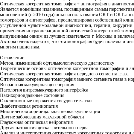
Оптическая когерентная томография + ангиография в диагности
Является новейшим изданием, посвященным самым перспективны
многолетний (с 2010 года) опыт использования ОКТ и ОКТ-ан
томографов и ангиографов. проанализирован собственный клин
углубленной мультимодальной диагностики, терапии, хирургии
применения интраоперационной оптической когерентной томогра
выпущенным одним из лучших издательств г. Москвы и включает
Авторы очень надеются, что эта монография будет полезна и ин
многим пациентам.
Оглавление
Метод, изменивший офтальмологическую диагностику
Теоретические основы оптической когерентной томографии и ан
Оптическая когерентная томография переднего сегмента глаза
Оптическая когерентная томография заднего сегмента глаза в но
Возрастная макулярная дегенерация
Патология витреомакулярного интерфейса
Пахихориоидальные состояния
Окклюзионные поражения сосудов сетчатки
Диабетическая ретинопатия
Миопическая хориоидальная неоваскуляризация
Другие заболевания макулярной области
Глаукомная оптическая нейропатия
Другая патология диска зрительного нерва
Анализ и интерпретация оптических когерентных томограмм и 