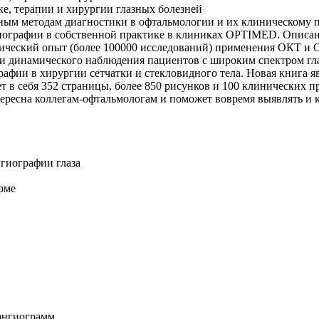
ке, терапии и хирургии глазных болезней
м методам диагностики в офтальмологии и их клиническому пр
гиографии в собственной практике в клиниках OPTIMED. Описа
ический опыт (более 100000 исследований) применения ОКТ и О
 и динамического наблюдения пациентов с широким спектром гл
фии в хирургии сетчатки и стекловидного тела. Новая книга я
 в себя 352 страницы, более 850 рисунков и 100 клинических п
тересна коллегам-офтальмологам и поможет вовремя выявлять и к
гиографии глаза
рме
ангиограмм