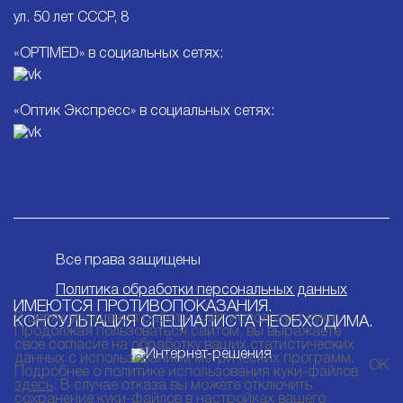
ул. 50 лет СССР, 8
«OPTIMED» в социальных сетях:
«Оптик Экспресс» в социальных сетях:
Все права защищены
Политика обработки персональных данных
ИМЕЮТСЯ ПРОТИВОПОКАЗАНИЯ.
В целях улучшения работы сайт использует куки.
КОНСУЛЬТАЦИЯ СПЕЦИАЛИСТА НЕОБХОДИМА.
Продолжая пользоваться сайтом, вы выражаете
свое согласие на обработку ваших статистических
данных с использованием метрических программ.
ОК
Подробнее о политике использования куки-файлов
здесь
. В случае отказа вы можете отключить
сохранение куки-файлов в настройках вашего