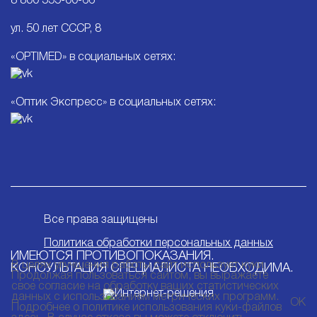
8 800 555-00-66
ул. 50 лет СССР, 8
«OPTIMED» в социальных сетях:
«Оптик Экспресс» в социальных сетях:
Все права защищены
Политика обработки персональных данных
ИМЕЮТСЯ ПРОТИВОПОКАЗАНИЯ.
В целях улучшения работы сайт использует куки.
КОНСУЛЬТАЦИЯ СПЕЦИАЛИСТА НЕОБХОДИМА.
Продолжая пользоваться сайтом, вы выражаете
свое согласие на обработку ваших статистических
данных с использованием метрических программ.
ОК
Подробнее о политике использования куки-файлов