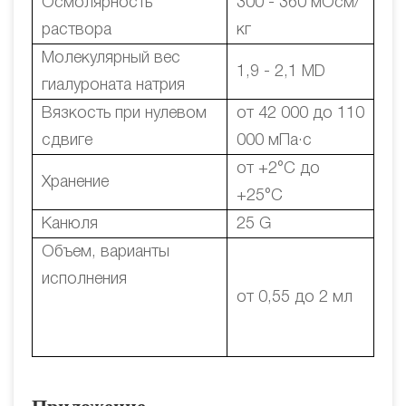
Осмолярность
300 - 360 мОсм/
раствора
кг
Молекулярный вес
1,9 - 2,1 MD
гиалуроната натрия
Вязкость при нулевом
от 42 000 до 110
сдвиге
000 мПа·с
от +2°С до
Хранение
+25°С
Канюля
25 G
Объем, варианты
исполнения
от 0,55 до 2 мл