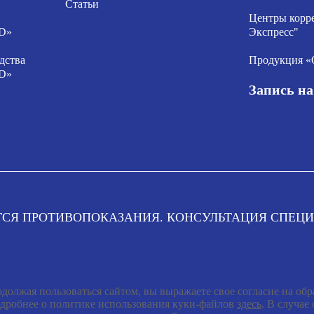
Статьи
Центры корр
D»
Экспресс"
дства
Продукция 
D»
Запись н
СЯ ПРОТИВОПОКАЗАНИЯ. КОНСУЛЬТАЦИЯ СПЕЦИ
должая пользоваться сайтом, вы выражаете свое согласие на об
дробнее о политике использования куки-файлов
здесь
. В случае