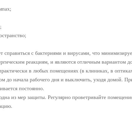
мпах;
;
остранство;
ет справиться с бактериями и вирусами, что минимизир
лергическим реакциям, и являются отличным вариантом д
практически в любых помещениях (в клиниках, в оптиках
тром до начала рабочего дня и выключить, уходя домой. 
ивается постоянно.
 одна из мер защиты. Регулярно проветривайте помещения
ацию.