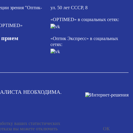
еции зрения "Оптик-
ул. 50 лет СССР, 8
«OPTIMED» в социальных сетях:
«OPTIMED»
а прием
«Оптик Экспресс» в социальных
сетях:
АЛИСТА НЕОБХОДИМА.
работку ваших статистических
 отказа вы можете отключить
ОК