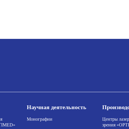
Научная деятельность
Производ
ля
Монографии
Центры лазер
PTIMED»
зрения «OP