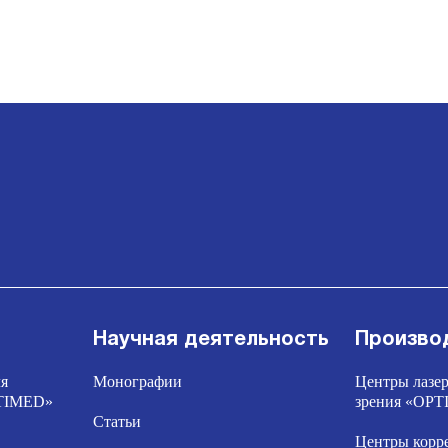
Научная деятельность
Произво
ля
Монографии
Центры лазер
PTIMED»
зрения «OP
Статьи
Центры корр