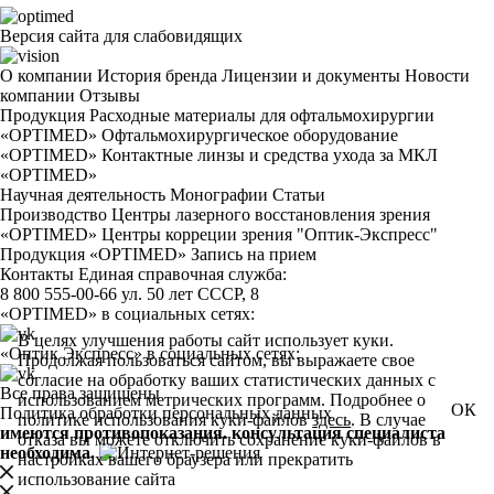
Версия сайта для слабовидящих
О компании
История бренда
Лицензии и документы
Новости
компании
Отзывы
Продукция
Расходные материалы для офтальмохирургии
«OPTIMED»
Офтальмохирургическое оборудование
«OPTIMED»
Контактные линзы и средства ухода за МКЛ
«OPTIMED»
Научная деятельность
Монографии
Статьи
Производство
Центры лазерного восстановления зрения
«OPTIMED»
Центры корреции зрения "Оптик-Экспресс"
Продукция «OPTIMED»
Запись на прием
Контакты
Единая справочная служба:
8 800 555-00-66
ул. 50 лет СССР, 8
«OPTIMED» в социальных сетях:
В целях улучшения работы сайт использует куки.
«Оптик Экспресс» в социальных сетях:
Продолжая пользоваться сайтом, вы выражаете свое
согласие на обработку ваших статистических данных с
Все права защищены
использованием метрических программ. Подробнее о
ОК
Политика обработки персональных данных
политике использования куки-файлов
здесь
. В случае
имеются противопоказания. консультация специалиста
отказа вы можете отключить сохранение куки-файлов в
необходима.
настройках вашего браузера или прекратить
использование сайта